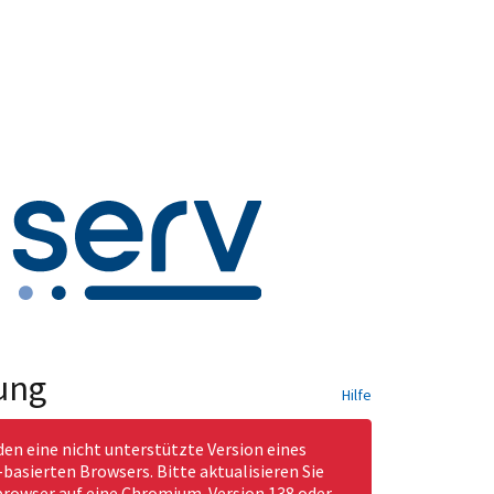
ung
Hilfe
den eine nicht unterstützte Version eines
asierten Browsers. Bitte aktualisieren Sie
rowser auf eine Chromium-Version 138 oder